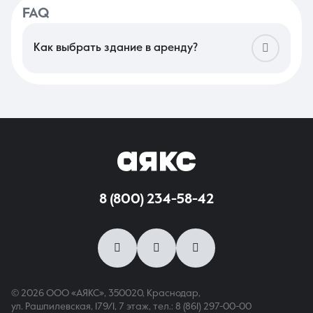
FAQ
Как выбрать здание в аренду?
В Краснодаре выбор отдельно стоящего объекта зависит от
специфики бизнеса. Например: для клиники важны
соответствие СанПиН и наличие мокрых точек в каждом
кабинете, а для представительского офиса —
презентабельный фасад и собственная парковка. Оцените
транспортную доступность для сотрудников и клиентов, а
также возможность круглосуточного доступа. Проверьте
наличие огороженной территории и запасных выходов,
которые могут быть критичны для соблюдения норм
пожарной безопасности.
8 (800) 234-58-42
© 2026 ООО «АЯКС», 350020, Краснодар,
ул. Рашпилевская, 179/1, 7 этаж,
тел.: 8 (861) 297-00-00