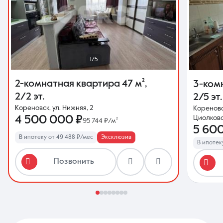
1/5
2-комнатная квартира
47 м²
,
3-ком
2/2 эт.
2/5 эт.
Кореновск, ул. Нижняя, 2
Кореновс
4 500 000 ₽
Циолковс
95 744 ₽/м²
5 60
В ипотеку от 49 488 ₽/мес
Эксклюзив
В ипотеку
Позвонить