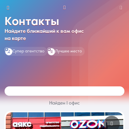
Контакты
г. Кореновск
Найдите ближайший к вам офис
на карте
Избранное
Сравнение
0 объявлений
0 объявлений
Супер агентство
Лучшее место
Недвижимость
Услуги
Найден 1 офис
О компании
Контакты