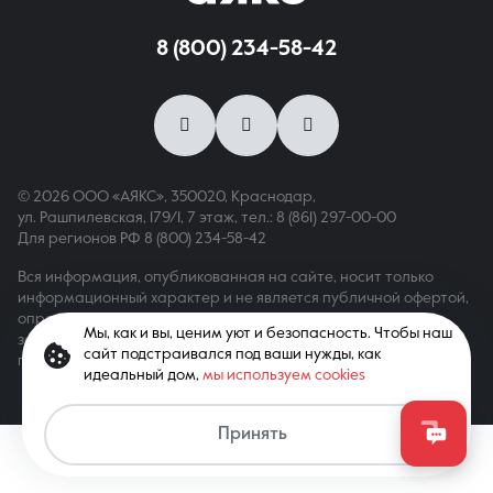
8 (800) 234-58-42
8 (861) 297-00-00
Ежедневно с 08:30 до 20:00
© 2026 ООО «АЯКС», 350020, Краснодар,
ул. Рашпилевская, 179/1, 7 этаж,
тел.: 8 (861) 297-00-00
Для регионов РФ
8 (800) 234-58-42
Вся информация, опубликованная на сайте, носит только
информационный характер и не является публичной офертой,
определяемой положениями ст. 437 ГК РФ. Все права
Мы, как и вы, ценим уют и безопасность. Чтобы наш
защищены. При копировании материалов с сайта
сайт подстраивался под ваши нужды, как
гиперссылка обязательна
идеальный дом,
мы используем cookies
Принять